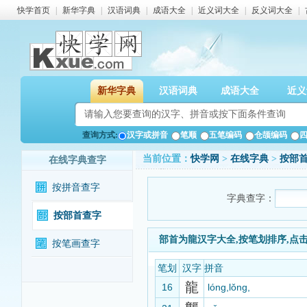
快学首页
|
新华字典
|
汉语词典
|
成语大全
|
近义词大全
|
反义词大全
|
新华字典
汉语词典
成语大全
近义
查询方式:
汉字或拼音
笔顺
五笔编码
仓颉编码
当前位置：
快学网
>
在线字典
>
按部
在线字典查字
按拼音查字
字典查字：
按部首查字
部首为龍汉字大全,按笔划排序,点
按笔画查字
笔划
汉字
拼音
龍
16
lóng,lǒng,