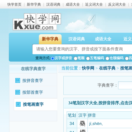
快学首页
|
新华字典
|
汉语词典
|
成语大全
|
近义词大全
|
反义词大全
|
新华字典
汉语词典
成语大全
近义
查询方式:
汉字或拼音
笔顺
五笔编码
仓颉编码
当前位置：
快学网
>
在线字典
>
按笔
在线字典查字
按拼音查字
字典查字：
按部首查字
34笔划汉字大全,按拼音排序,点击
按笔画查字
笔划
汉字
拼音
34
jí,shēn,