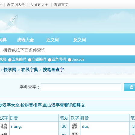
全
|
近义词大全
|
反义词大全
|
古诗古文
词典
成语大全
近义词
反义词
笔顺
五笔编码
仓颉编码
四角号码
Unicode
：
快学网
>
在线字典
>
按笔画查字
字典查字：
笔划汉字大全,按拼音排序,点击汉字查看详细释义
汉字
拼音
笔划
汉字
拼音
笔
齉
nàng,
36
duì,
3