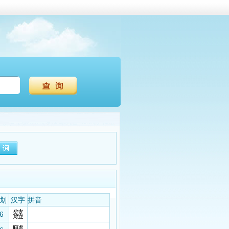
划
汉字
拼音
6