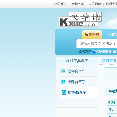
快学首页
|
新华字典
|
汉语词典
|
成语大
新华字典
汉语
查询方式:
汉字或拼音
当前位置
在线字典查字
按拼音查字
按部首查字
36
按笔画查字
笔划
36