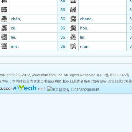
36
3
36
3
chén,
36
chéng,
3
cū,
36
hōu,
3
léi,
36
lǐn,
3
miè,
36
mán,
3
yRight 2009-2012, www.kxue.com, Inc. All Rights Reserved
粤ICP备10088546号
.
责声明：本网站部分内容来自书籍或网络,版权归原作者所有; 如有侵权,请告知我们将
粤公网安备 44010602004945