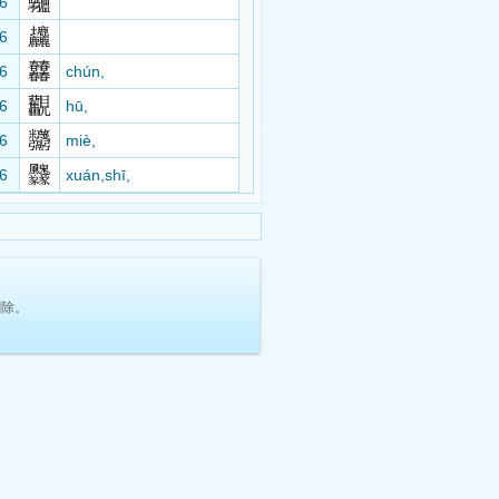
6
6
6
chún,
6
hū,
6
miè,
6
xuán,shī,
删除。