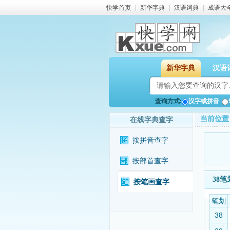
快学首页
|
新华字典
|
汉语词典
|
成语大
新华字典
汉语
查询方式:
汉字或拼音
当前位置
在线字典查字
按拼音查字
按部首查字
38
按笔画查字
笔划
38