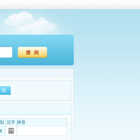
划
汉字
拼音
8