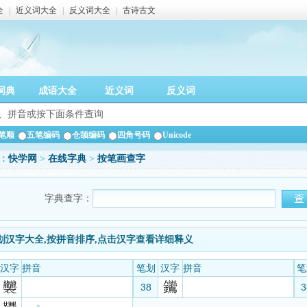
全
|
近义词大全
|
反义词大全
|
古诗古文
词典
成语大全
近义词
反义词
笔顺
五笔编码
仓颉编码
四角号码
Unicode
：
快学网
>
在线字典
>
按笔画查字
字典查字：
笔划汉字大全,按拼音排序,点击汉字查看详细释义
汉字
拼音
笔划
汉字
拼音
笔
38
3