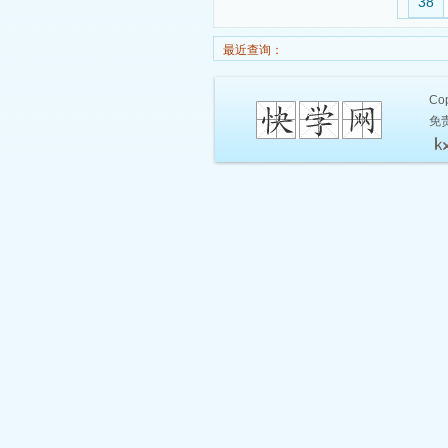
38
最近查询：
Cop
免