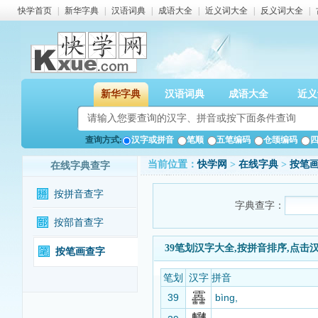
快学首页
|
新华字典
|
汉语词典
|
成语大全
|
近义词大全
|
反义词大全
|
新华字典
汉语词典
成语大全
近义
查询方式:
汉字或拼音
笔顺
五笔编码
仓颉编码
当前位置：
快学网
>
在线字典
>
按笔
在线字典查字
按拼音查字
字典查字：
按部首查字
39笔划汉字大全,按拼音排序,点击
按笔画查字
笔划
汉字
拼音
靐
39
bìng,