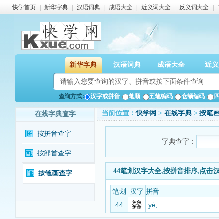
快学首页
|
新华字典
|
汉语词典
|
成语大全
|
近义词大全
|
反义词大全
|
新华字典
汉语词典
成语大全
近义
查询方式:
汉字或拼音
笔顺
五笔编码
仓颉编码
当前位置：
快学网
>
在线字典
>
按笔
在线字典查字
按拼音查字
字典查字：
按部首查字
44笔划汉字大全,按拼音排序,点击
按笔画查字
笔划
汉字
拼音
44
yè,