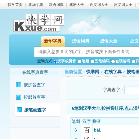
快学首页
|
新华字典
|
汉语词典
|
成语大全
|
近义词大全
|
反义词大全
|
新华字典
汉语词典
成语大全
近义
查询方式:
汉字或拼音
笔顺
五笔编码
仓颉编码
当前位置：
快学网
>
在线字典
>
按笔
在线字典查字
按拼音查字
字典查字：
按部首查字
6笔划汉字大全,按拼音排序,点击
按笔画查字
笔划
汉字
拼音
百
6
bǎi,