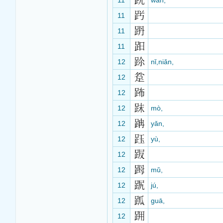
11
wán,
11
11
11
12
nǐ,niǎn,
12
12
12
mò,
12
yǎn,
12
yù,
12
12
mǔ,
12
jú,
12
guā,
12