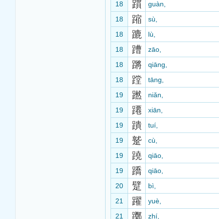
躀
18
guàn,
蹜
18
sù,
蹗
18
lù,
蹧
18
zāo,
蹡
18
qiāng,
蹚
18
tāng,
蹨
19
niǎn,
蹮
19
xiān,
蹪
19
tuí,
蹵
19
cù,
蹺
19
qiāo,
蹻
19
qiāo,
躄
20
bì,
躍
21
yuè,
躑
21
zhí,