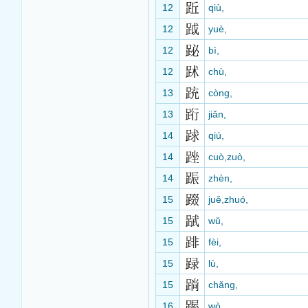
12
qiù,
12
yuè,
12
bì,
12
chù,
13
còng,
13
jiǎn,
14
qiú,
14
cuò,zuò,
14
zhèn,
15
juě,zhuó,
15
wǔ,
15
fèi,
15
lù,
15
chǎng,
16
wò,