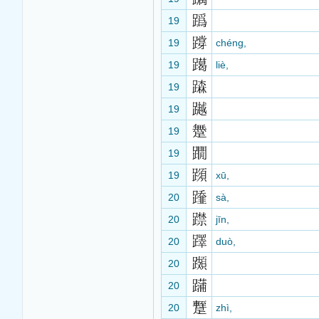
19
19
chéng,
19
liè,
19
19
19
19
19
xū,
20
sà,
20
jīn,
20
duò,
20
20
20
zhì,