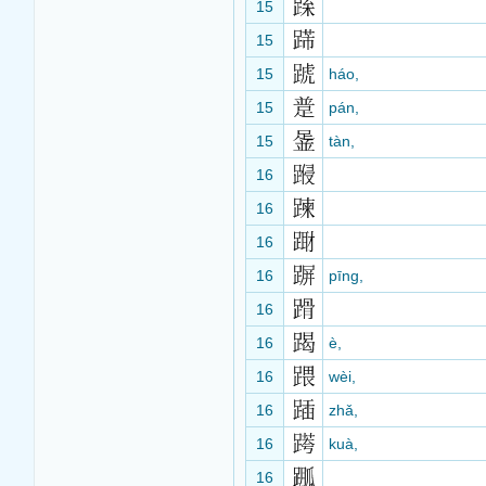
15
15
15
háo,
15
pán,
15
tàn,
16
16
16
16
pīng,
16
16
è,
16
wèi,
16
zhǎ,
16
kuà,
16