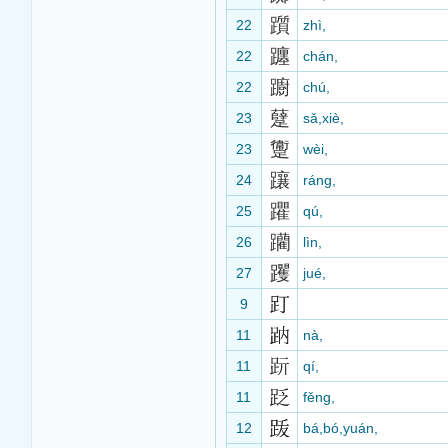
躓
22
zhì,
躔
22
chán,
躕
22
chú,
躠
23
sǎ,xiè,
躛
23
wèi,
躟
24
ráng,
躣
25
qú,
躪
26
lìn,
躩
27
jué,
9
11
nà,
11
qí,
11
fěng,
12
bá,bó,yuán,