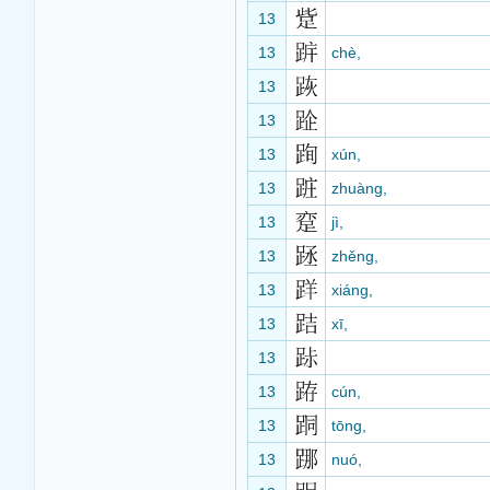
13
13
chè,
13
13
13
xún,
13
zhuàng,
13
jì,
13
zhěng,
13
xiáng,
13
xī,
13
13
cún,
13
tōng,
13
nuó,