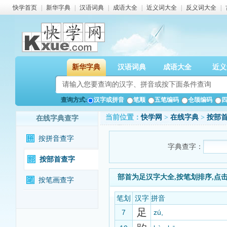
快学首页
|
新华字典
|
汉语词典
|
成语大全
|
近义词大全
|
反义词大全
|
新华字典
汉语词典
成语大全
近义
查询方式:
汉字或拼音
笔顺
五笔编码
仓颉编码
当前位置：
快学网
>
在线字典
>
按部
在线字典查字
按拼音查字
字典查字：
按部首查字
部首为足汉字大全,按笔划排序,点
按笔画查字
笔划
汉字
拼音
足
7
zú,