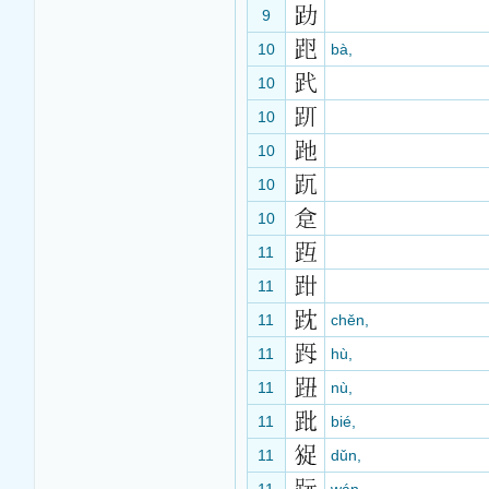
9
10
bà,
10
10
10
10
10
11
11
11
chěn,
11
hù,
11
nù,
11
bié,
11
dǔn,