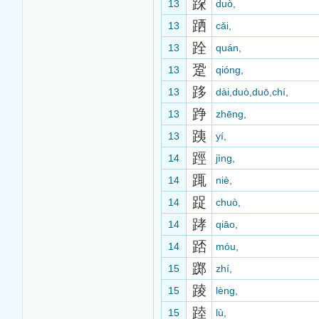
跥
13
duò,
跴
13
cǎi,
跧
13
quán,
跫
13
qióng,
跢
13
dài,duò,duō,chí,
踭
13
zhēng,
跠
13
yí,
踁
14
jìng,
踂
14
niè,
踀
14
chuò,
踍
14
qiāo,
踎
14
móu,
踯
15
zhí,
踜
15
lèng,
踛
15
lù,