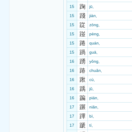
踘
15
jū,
踐
15
jiàn,
踨
15
zōng,
踫
15
pèng,
踡
15
quán,
踻
15
guā,
踴
16
yǒng,
踳
16
chuǎn,
踿
16
cù,
踽
16
jǔ,
蹁
16
pián,
蹍
17
niǎn,
蹕
17
bì,
蹏
17
tí,