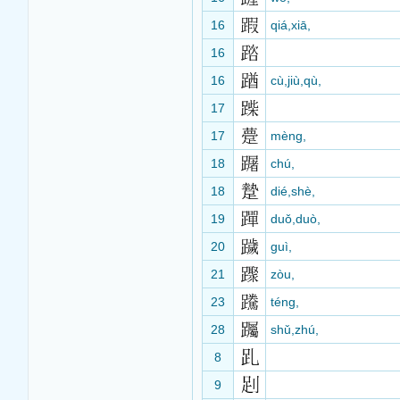
16
qiá,xiā,
16
16
cù,jiù,qù,
17
17
mèng,
18
chú,
18
dié,shè,
19
duǒ,duò,
20
guì,
21
zòu,
23
téng,
28
shǔ,zhú,
8
9