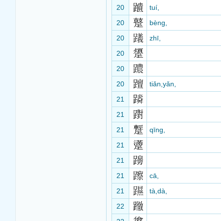
20
tuí,
20
bèng,
20
zhī,
20
20
20
tiǎn,yǎn,
21
21
21
qīng,
21
21
21
cā,
21
tà,dà,
22