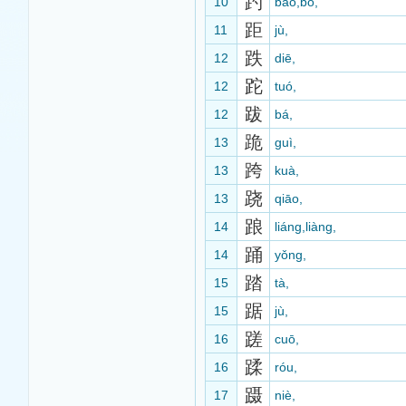
趵
10
bào,bō,
距
11
jù,
跌
12
diē,
跎
12
tuó,
跋
12
bá,
跪
13
guì,
跨
13
kuà,
跷
13
qiāo,
踉
14
liáng,liàng,
踊
14
yǒng,
踏
15
tà,
踞
15
jù,
蹉
16
cuō,
蹂
16
róu,
蹑
17
niè,