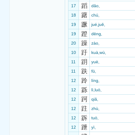
蹈
17
dǎo,
躇
18
chú,
蹶
19
jué,juě,
蹬
19
dēng,
躁
20
zào,
趶
10
kuà,wù,
跀
11
yuè,
趺
11
fū,
跉
12
líng,
跞
12
lì,luò,
跒
12
qiǎ,
跓
12
zhù,
跅
12
tuò,
跇
12
yì,