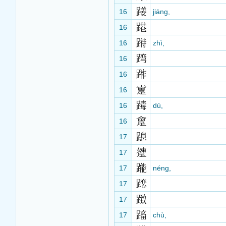
16
jiāng,
16
16
zhì,
16
16
16
16
dú,
16
17
17
17
néng,
17
17
17
chù,