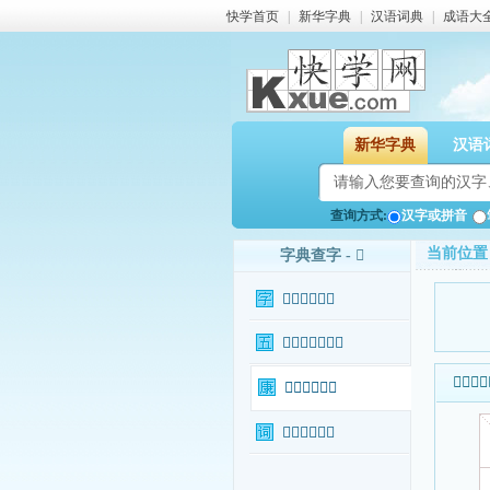
快学首页
|
新华字典
|
汉语词典
|
成语大
新华字典
汉语
查询方式:
汉字或拼音
当前位置
字典查字 - 𡮖
𡮖字基本信息
𡮖字输入法查询
𡮖字基本
𡮖字康熙字典
𡮖字相关词语