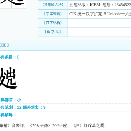
【常用输入法】
五笔86版：ICBM 笔划：23454522
【字库编码】
CJK 统一汉字扩充-B Unicode十六进
【汉字结构】
【造 字 法】
熙字典查询
典条目：𡮖
字典部首：小
典笔划：12 部外笔划：9
字典解释：
彙補》音未詳。《
天子傳》
十篋。《註》疑紵葛之屬。
??
??
??