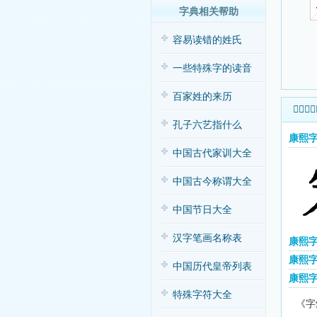
字典相关帮助
容易读错的姓氏
一些特殊字的读音
百家姓的来历
𡮖字康
孔子六艺指什么
康熙字
中国古代家训大全
中国古今称谓大全
中国节日大全
汉字笔画名称表
康熙
康熙字
中国历代皇帝列表
康熙
特殊字符大全
《字