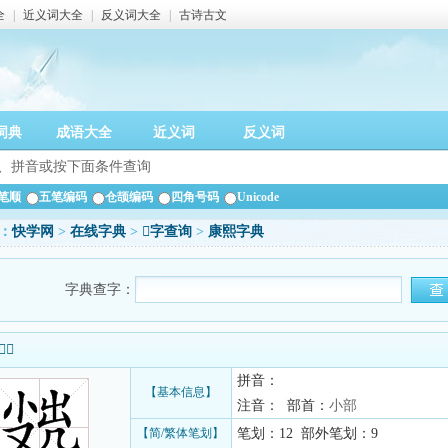
全
|
近义词大全
|
反义词大全
|
古诗古文
词典
成语大全
近义词
反义词
笔顺
五笔编码
仓颉编码
四角号码
Unicode
：
快学网
>
在线字典
>
𡮖字查询
>
康熙字典
字典查字：
信息
拼音：
【基本信息】
注音： 部首：
小部
【简/繁体笔划】
笔划：12 部外笔划：9