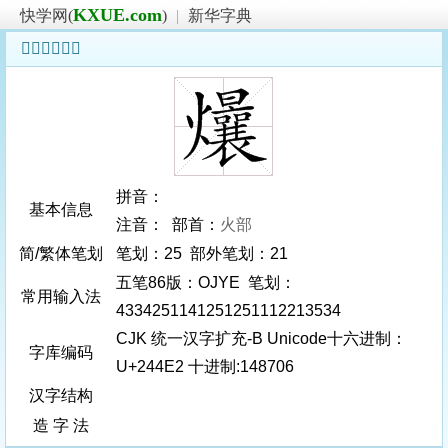
KXUE.com
快学网(
)
|
新华字典
𤓢字基本信息
拼音：
基本信息
注音： 部首：
火部
简/繁体笔划
笔划：25 部外笔划：21
五笔86版：OJYE 笔划：
常用输入法
4334251141251251112213534
CJK 统一汉字扩充-B Unicode十六进制：
字库编码
U+244E2 十进制:148706
汉字结构
造 字 法