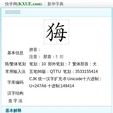
KXUE.com
快学网(
)
|
新华字典
𤞦字基本信息
拼音：
基本信息
注音： 部首：
犭部
简/繁体笔划
笔划：10 部外笔划：7 繁体部首：犬
常用输入法
五笔86版：QTTU 笔划：3533155414
CJK 统一汉字扩充-B Unicode十六进制：
字库编码
U+247A6 十进制:149414
汉字结构
造 字 法
基本解释