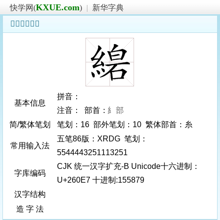
KXUE.com
快学网(
)
|
新华字典
𦃧字基本信息
拼音：
基本信息
注音： 部首：
糹部
简/繁体笔划
笔划：16 部外笔划：10 繁体部首：糸
五笔86版：XRDG 笔划：
常用输入法
5544443251113251
CJK 统一汉字扩充-B Unicode十六进制：
字库编码
U+260E7 十进制:155879
汉字结构
造 字 法