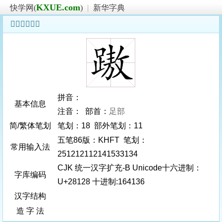
KXUE.com
快学网(
)
|
新华字典
𨄨字基本信息
拼音：
基本信息
注音： 部首：
足部
简/繁体笔划
笔划：18 部外笔划：11
五笔86版：KHFT 笔划：
常用输入法
251212112141533134
CJK 统一汉字扩充-B Unicode十六进制：
字库编码
U+28128 十进制:164136
汉字结构
造 字 法