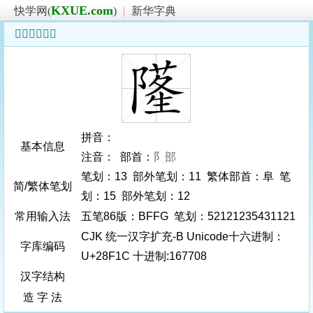
KXUE.com
快学网(
)
|
新华字典
𨼜字基本信息
拼音：
基本信息
注音： 部首：
阝部
笔划：13 部外笔划：11 繁体部首：阜 笔
简/繁体笔划
划：15 部外笔划：12
常用输入法
五笔86版：BFFG 笔划：52121235431121
CJK 统一汉字扩充-B Unicode十六进制：
字库编码
U+28F1C 十进制:167708
汉字结构
造 字 法