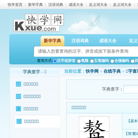
快学首页
|
新华字典
|
汉语词典
|
成语大全
|
近义词大全
|
反义词大全
|
新华字典
汉语词典
成语大全
近义
查询方式:
汉字或拼音
笔顺
五笔编码
仓颉编码
当前位置：
快学网
>
在线字典
>
𦪈字查
字典查字 - 𦪈
𦪈字基本信息
字典查字：
𦪈字输入法查询
𦪈字基本信息
𦪈字康熙字典
【基本
𦪈字相关词语
【简/繁