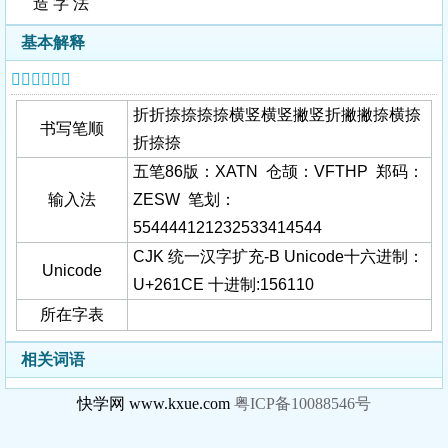
造 字 法
基本解释
𦇎字基本信息
折折捺捺捺捺横竖横竖撇竖折撇撇捺横捺
书写笔顺
折捺捺
五笔86版：XATN 仓颉：VFTHP 郑码：
输入法
ZESW 笔划：
554444121232533414544
CJK 统一汉字扩充-B Unicode十六进制：
Unicode
U+261CE 十进制:156110
所在字表
相关词语
快学网 www.kxue.com
粤ICP备10088546号