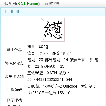
KXUE.com
快学网(
)
|
新华字典
𦇎字基本信息
cōng
拼音：
基本信息
注音：ㄘㄨㄥ 部首：
糹部
笔划：20 部外笔划：14 繁体部首：糸 笔
简/繁体笔划
划：21 部外笔划：15
五笔86版：XATN 笔划：
常用输入法
554444121232533414544
CJK 统一汉字扩充-B Unicode十六进制：
字库编码
U+261CE 十进制:156110
汉字结构