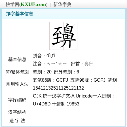
KXUE.com
快学网(
)
|
新华字典
䶍字基本信息
dì
,tì
拼音：
基本信息
注音：ㄉㄧˋ ㄊㄧˋ 部首：
鼻部
简/繁体笔划
笔划：20 部外笔划：6
五笔86版：GCFJ 五笔98版：GCFJ 笔划：
常用输入法
15412132511125121132
CJK 统一汉字扩充-A Unicode十六进制：
字库编码
U+4D8D 十进制:19853
汉字结构
造 字 法