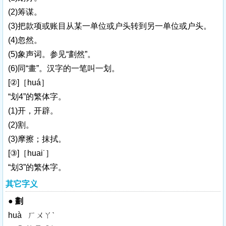
(2)筹谋。
(3)把款项或账目从某一单位或户头转到另一单位或户头。
(4)忽然。
(5)象声词。参见“劃然”。
(6)同“畫”。汉字的一笔叫一划。
[②]［huá］
“划4”的繁体字。
(1)开，开辟。
(2)割。
(3)摩擦；抹拭。
[③]［huai˙］
“划3”的繁体字。
其它字义
●
劃
huà ㄏㄨㄚˋ