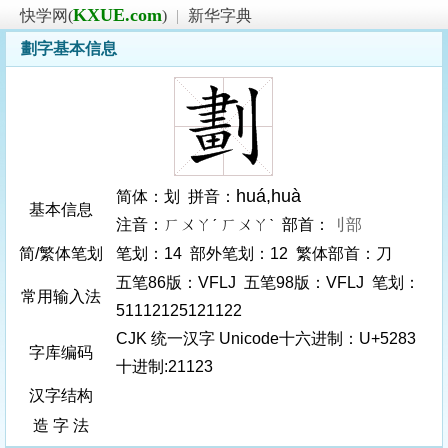
KXUE.com
快学网(
)
|
新华字典
劃字基本信息
huá
,huà
简体：划 拼音：
基本信息
注音：ㄏㄨㄚˊ ㄏㄨㄚˋ 部首：
刂部
简/繁体笔划
笔划：14 部外笔划：12 繁体部首：刀
五笔86版：VFLJ 五笔98版：VFLJ 笔划：
常用输入法
51112125121122
CJK 统一汉字 Unicode十六进制：U+5283
字库编码
十进制:21123
汉字结构
造 字 法