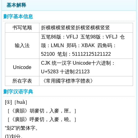
基本解释
劃字基本信息
书写笔顺
折横横横竖横竖折横竖横横竖竖
五笔86版：VFLJ 五笔98版：VFLJ 仓
输入法
颉：LMLN 郑码：XBAK 四角码：
52100 笔划：51112125121122
CJK 统一汉字 Unicode十六进制：
Unicode
U+5283 十进制:21123
所在字表
《常用國字標準字體表》
劃字汉语字典
[①]［huà］
［《廣韻》胡麥切，入麥，匣。］
［《廣韻》呼麥切，入麥，曉。］
“划2”的繁体字。
(1)划分。