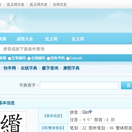
全
|
近义词大全
|
反义词大全
|
古诗古文
词典
成语大全
近义词
反义词
笔顺
五笔编码
仓颉编码
四角号码
Unicode
：
快学网
>
在线字典
>
䌫字查询
>
康熙字典
字典查字：
基本信息
lǎn
拼音：
【基本信息】
注音：ㄌㄢˇ 部首：
糹部
【简/繁体笔划】
笔划：22 部外笔划：16 繁体部