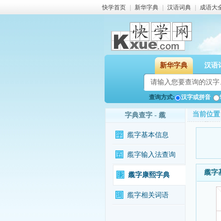
快学首页
|
新华字典
|
汉语词典
|
成语大
新华字典
汉语
查询方式:
汉字或拼音
当前位置
字典查字 - 䌫
䌫字基本信息
䌫字输入法查询
䌫字
䌫字康熙字典
䌫字相关词语