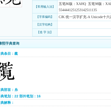
五笔86版：XAHQ 五笔98版：XA
【常用输入法】
5544441251253142511135
【字库编码】
CJK 统一汉字扩充-A Unicode十六
【汉字结构】
【造 字 法】
康熙字典查询
字典条目：䌫
字典部首：糸
典笔划：22 部外笔划：16
字典解释：