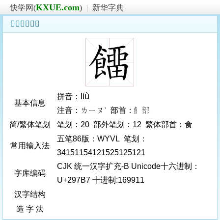
KXUE.com
快学网(
)
|
新华字典
𩞷字基本信息
liù
拼音：
基本信息
注音：ㄌㄧㄡˋ 部首：
飠部
简/繁体笔划
笔划：20 部外笔划：12 繁体部首：食
五笔86版：WYVL 笔划：
常用输入法
34151154121525125121
CJK 统一汉字扩充-B Unicode十六进制：
字库编码
U+297B7 十进制:169911
汉字结构
造 字 法