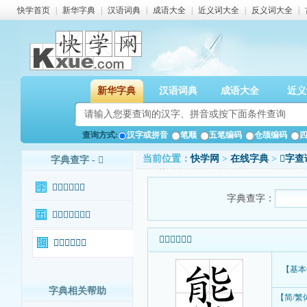
快学首页
|
新华字典
|
汉语词典
|
成语大全
|
近义词大全
|
反义词大全
|
新华字典
汉语词典
成语大全
近义
查询方式:
汉字或拼音
笔顺
五笔编码
仓颉编码
当前位置：
快学网
>
在线字典
>
𡮙字查
字典查字 - 𡮙
𡮙字基本信息
字典查字：
𡮙字输入法查询
𡮙字基本信息
𡮙字相关词语
【基本
字典相关帮助
【简/繁