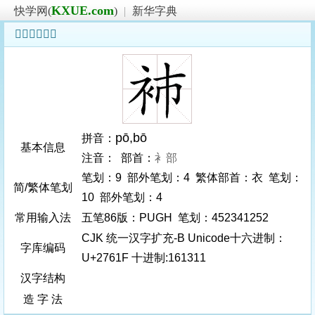
KXUE.com
快学网(
)
|
新华字典
𧘟字基本信息
pō
,bō
拼音：
基本信息
注音： 部首：
衤部
笔划：9 部外笔划：4 繁体部首：衣 笔划：
简/繁体笔划
10 部外笔划：4
常用输入法
五笔86版：PUGH 笔划：452341252
CJK 统一汉字扩充-B Unicode十六进制：
字库编码
U+2761F 十进制:161311
汉字结构
造 字 法