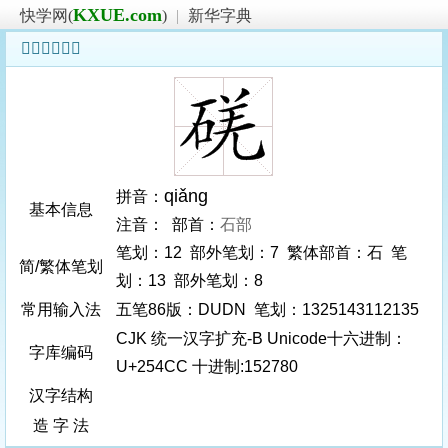
KXUE.com
快学网(
)
|
新华字典
𥓌字基本信息
qiǎng
拼音：
基本信息
注音： 部首：
石部
笔划：12 部外笔划：7 繁体部首：石 笔
简/繁体笔划
划：13 部外笔划：8
常用输入法
五笔86版：DUDN 笔划：1325143112135
CJK 统一汉字扩充-B Unicode十六进制：
字库编码
U+254CC 十进制:152780
汉字结构
造 字 法