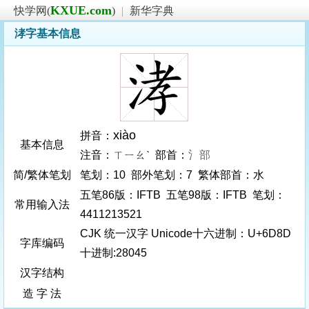
KXUE.com
快学网(
)
|
新华字典
涍字基本信息
xiào
拼音：
基本信息
注音：ㄒㄧㄠˋ 部首：
氵部
简/繁体笔划
笔划：10 部外笔划：7 繁体部首：水
五笔86版：IFTB 五笔98版：IFTB 笔划：
常用输入法
4411213521
CJK 统一汉字 Unicode十六进制：U+6D8D
字库编码
十进制:28045
汉字结构
造 字 法