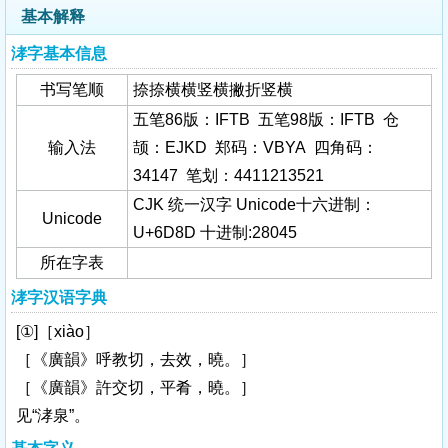
基本解释
涍字基本信息
书写笔顺
捺捺横横竖横撇折竖横
五笔86版：IFTB 五笔98版：IFTB 仓
输入法
颉：EJKD 郑码：VBYA 四角码：
34147 笔划：4411213521
CJK 统一汉字 Unicode十六进制：
Unicode
U+6D8D 十进制:28045
所在字表
涍字汉语字典
[①]［xiào］
［《廣韻》呼教切，去效，曉。］
［《廣韻》許交切，平肴，曉。］
见“涍泉”。