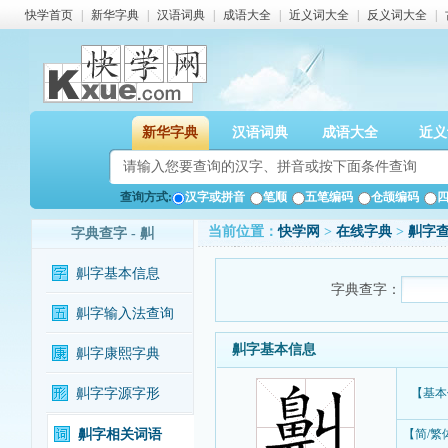
快学首页
|
新华字典
|
汉语词典
|
成语大全
|
近义词大全
|
反义词大全
|
新华字典
汉语词典
成语大全
近义
查询方式:
汉字或拼音
笔顺
五笔编码
仓颉编码
当前位置：
快学网
>
在线字典
>
鼼字
字典查字 - 鼼
鼼字基本信息
字典查字：
鼼字输入法查询
鼼字基本信息
鼼字康熙字典
鼼字字源字形
【基本
鼼字相关词语
【简/繁