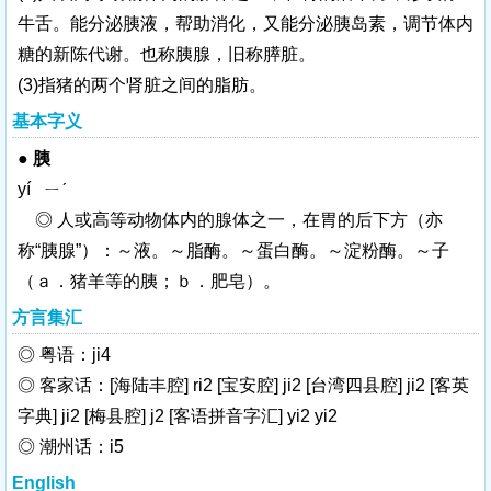
牛舌。能分泌胰液，帮助消化，又能分泌胰岛素，调节体内
糖的新陈代谢。也称胰腺，旧称膵脏。
(3)指猪的两个肾脏之间的脂肪。
基本字义
●
胰
yí ㄧˊ
◎ 人或高等动物体内的腺体之一，在胃的后下方（亦
称“胰腺”）：～液。～脂酶。～蛋白酶。～淀粉酶。～子
（ａ．猪羊等的胰；ｂ．肥皂）。
方言集汇
◎ 粤语：ji4
◎ 客家话：[海陆丰腔] ri2 [宝安腔] ji2 [台湾四县腔] ji2 [客英
字典] ji2 [梅县腔] j2 [客语拼音字汇] yi2 yi2
◎ 潮州话：i5
English