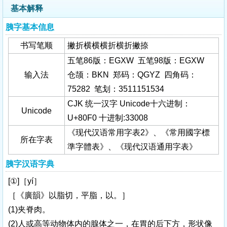
基本解释
胰字基本信息
书写笔顺
撇折横横横折横折撇捺
五笔86版：EGXW 五笔98版：EGXW
输入法
仓颉：BKN 郑码：QGYZ 四角码：
75282 笔划：3511151534
CJK 统一汉字 Unicode十六进制：
Unicode
U+80F0 十进制:33008
《现代汉语常用字表2》、《常用國字標
所在字表
準字體表》、《现代汉语通用字表》
胰字汉语字典
[①]［yí］
［《廣韻》以脂切，平脂，以。］
(1)夹脊肉。
(2)人或高等动物体内的腺体之一，在胃的后下方，形状像