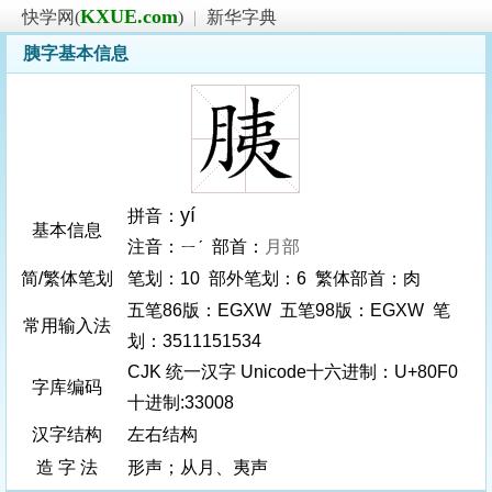
KXUE.com
快学网(
)
|
新华字典
胰字基本信息
yí
拼音：
基本信息
注音：ㄧˊ 部首：
月部
简/繁体笔划
笔划：10 部外笔划：6 繁体部首：肉
五笔86版：EGXW 五笔98版：EGXW 笔
常用输入法
划：3511151534
CJK 统一汉字 Unicode十六进制：U+80F0
字库编码
十进制:33008
汉字结构
左右结构
造 字 法
形声；从月、夷声