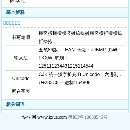
造 字 法
基本解释
𨏈字基本信息
横竖折横横横竖撇捺捺撇横竖横折横横捺
书写笔顺
折捺捺
五笔86版：LEAN 仓颉：JJBMP 郑码：
输入法
FKXW 笔划：
125111234431215114544
CJK 统一汉字扩充-B Unicode十六进制：
Unicode
U+283C8 十进制:164808
所在字表
相关词语
快学网 www.kxue.com
粤ICP备10088546号