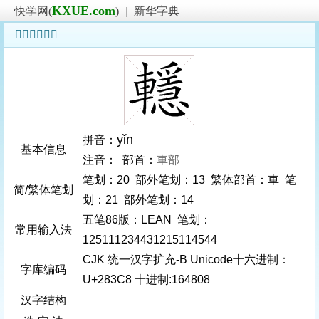
KXUE.com
快学网(
)
|
新华字典
𨏈字基本信息
yǐn
拼音：
基本信息
注音： 部首：
車部
笔划：20 部外笔划：13 繁体部首：車 笔
简/繁体笔划
划：21 部外笔划：14
五笔86版：LEAN 笔划：
常用输入法
125111234431215114544
CJK 统一汉字扩充-B Unicode十六进制：
字库编码
U+283C8 十进制:164808
汉字结构