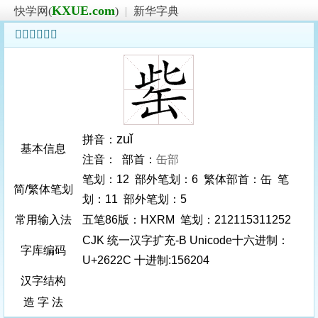
KXUE.com
快学网(
)
|
新华字典
𦈬字基本信息
zuǐ
拼音：
基本信息
注音： 部首：
缶部
笔划：12 部外笔划：6 繁体部首：缶 笔
简/繁体笔划
划：11 部外笔划：5
常用输入法
五笔86版：HXRM 笔划：212115311252
CJK 统一汉字扩充-B Unicode十六进制：
字库编码
U+2622C 十进制:156204
汉字结构
造 字 法