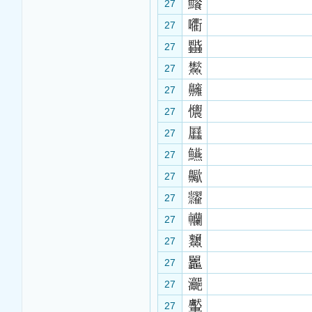
27
27
27
27
27
27
27
27
27
27
27
27
27
27
27