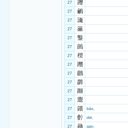
27
27
27
27
27
27
27
27
27
27
27
27
27
bǎo,
27
dié,
27
gàn,