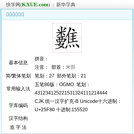
KXUE.com
快学网(
)
|
新华字典
𥾀字基本信息
拼音：
基本信息
注音： 部首：
米部
简/繁体笔划
笔划：27 部外笔划：21
五笔86版：OGMO 笔划：
常用输入法
431234125221531324111214444
CJK 统一汉字扩充-B Unicode十六进制：
字库编码
U+25F80 十进制:155520
汉字结构
造 字 法