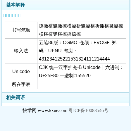
基本解释
𥾀字基本信息
捺撇横竖撇捺横竖折竖竖横折撇横撇竖捺
书写笔顺
横横横竖横捺捺捺捺
五笔86版：OGMO 仓颉：FVOGF 郑
输入法
码：UFNU 笔划：
431234125221531324111214444
CJK 统一汉字扩充-B Unicode十六进制：
Unicode
U+25F80 十进制:155520
所在字表
相关词语
快学网 www.kxue.com
粤ICP备10088546号