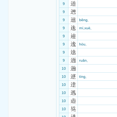
9
9
9
běng,
9
mí,xuè,
9
9
hòu,
9
9
ruǎn,
10
10
tíng,
10
10
10
10