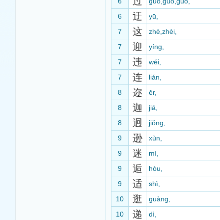
过
6
guò,guo,guō,
迂
6
yū,
这
7
zhè,zhèi,
迎
7
yíng,
违
7
wéi,
连
7
lián,
迩
8
ěr,
迦
8
jiā,
迥
8
jiǒng,
逊
9
xùn,
迷
9
mí,
逅
9
hòu,
适
9
shì,
逛
10
guàng,
递
10
dì,