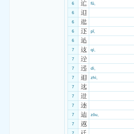
6
fǔ,
6
6
6
pǐ,
6
7
qì,
7
7
dì,
7
zhì,
7
7
7
7
zǒu,
7
7