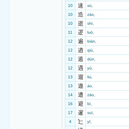
速
10
sù,
造
10
zào,
逝
10
shì,
逻
11
luó,
遍
12
biàn,
遒
12
qiú,
遁
12
dùn,
遇
12
yù,
遛
13
liù,
遨
13
áo,
遭
14
zāo,
避
16
bì,
邃
17
suì,
辷
4
yī,