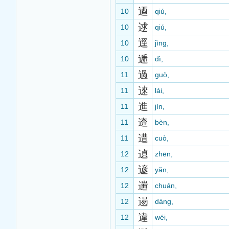
逎
10
qiú,
逑
10
qiú,
逕
10
jìng,
逓
10
dì,
過
11
guò,
逨
11
lái,
進
11
jìn,
逩
11
bèn,
逪
11
cuò,
遉
12
zhēn,
遃
12
yǎn,
遄
12
chuán,
逿
12
dàng,
違
12
wéi,