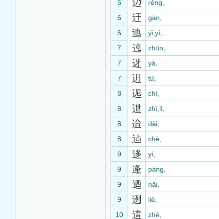
辸
5
réng,
迀
6
gān,
迆
6
yǐ,yí,
迍
7
zhūn,
迓
7
yà,
迌
7
tù,
迡
8
chí,
迣
8
zhì,lì,
迨
8
dài,
迠
8
chè,
迻
9
yí,
逄
9
páng,
迺
9
nǎi,
迾
9
liè,
這
10
zhè,