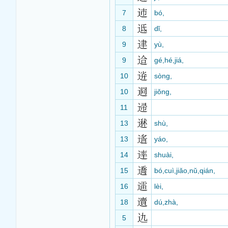
7
bó,
8
dǐ,
9
yù,
9
gé,hé,jiá,
10
sòng,
10
jiǒng,
11
13
shù,
13
yáo,
14
shuài,
15
bó,cuì,jiǎo,nǔ,qián,
16
lèi,
18
dú,zhà,
5