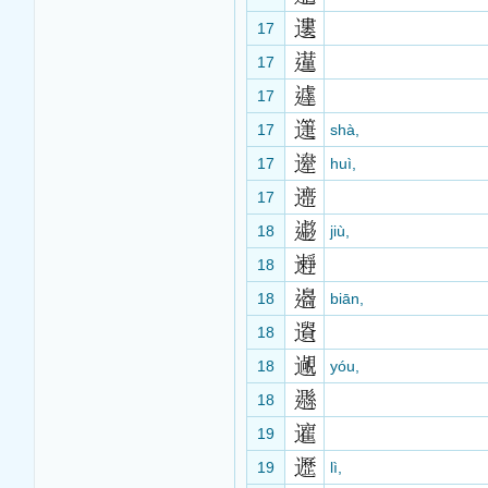
17
17
17
17
shà,
17
huì,
17
18
jiù,
18
18
biān,
18
18
yóu,
18
19
19
lì,