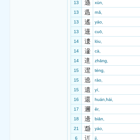
遜
13
xùn,
遤
13
mǎ,
遙
13
yáo,
遳
13
cuō,
遱
14
lóu,
遪
14
cà,
遧
14
zhāng,
邆
15
téng,
遶
15
rào,
遺
15
yí,
還
16
huán,hái,
邇
17
ěr,
邊
18
biān,
邎
21
yáo,
6
jì,