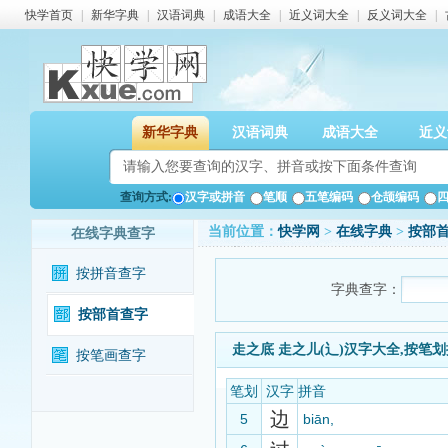
快学首页
|
新华字典
|
汉语词典
|
成语大全
|
近义词大全
|
反义词大全
|
新华字典
汉语词典
成语大全
近义
查询方式:
汉字或拼音
笔顺
五笔编码
仓颉编码
当前位置：
快学网
>
在线字典
>
按部
在线字典查字
按拼音查字
字典查字：
按部首查字
走之底 走之儿(辶)汉字大全,按笔
按笔画查字
笔划
汉字
拼音
边
5
biān,