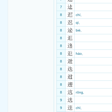
7
8
chí,
8
qì,
8
bié,
8
8
8
háo,
8
8
8
8
8
rǒng,
9
9
chī,