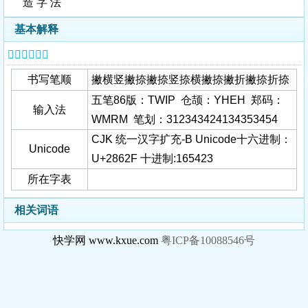
造 字 法
基本解释
𨘯字基本信息
书写笔顺
撇横竖撇捺撇捺竖捺横撇捺撇折撇捺折捺
五笔86版：TWIP 仓颉：YHEH 郑码：
输入法
WMRM 笔划：312343424134353454
CJK 统一汉字扩充-B Unicode十六进制：
Unicode
U+2862F 十进制:165423
所在字表
相关词语
快学网 www.kxue.com
粤ICP备10088546号