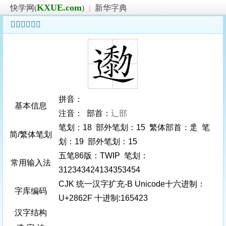
KXUE.com
快学网(
)
|
新华字典
𨘯字基本信息
拼音：
基本信息
注音： 部首：
辶部
笔划：18 部外笔划：15 繁体部首：辵 笔
简/繁体笔划
划：19 部外笔划：15
五笔86版：TWIP 笔划：
常用输入法
312343424134353454
CJK 统一汉字扩充-B Unicode十六进制：
字库编码
U+2862F 十进制:165423
汉字结构