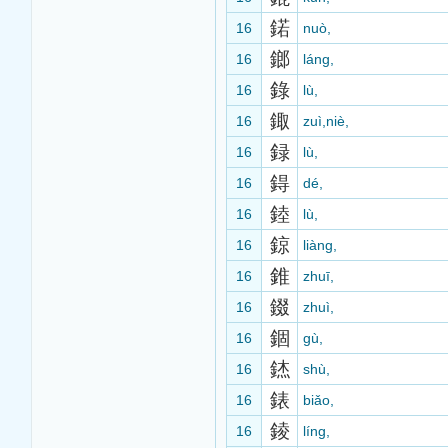
鍩
16
nuò,
鎯
16
láng,
錄
16
lù,
鋷
16
zuì,niè,
録
16
lù,
鍀
16
dé,
錴
16
lù,
鍄
16
liàng,
錐
16
zhuī,
錣
16
zhuì,
錮
16
gù,
錰
16
shù,
錶
16
biǎo,
錂
16
líng,