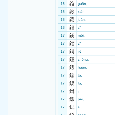
錧
16
guǎn,
鍁
16
xiān,
錈
16
juǎn,
錙
16
zī,
鎂
17
měi,
鍿
17
zī,
鍻
17
jié,
鍾
17
zhōng,
鍰
17
huán,
鍎
17
tú,
鍑
17
fù,
鍓
17
jí,
鎃
17
pài,
鍶
17
sī,