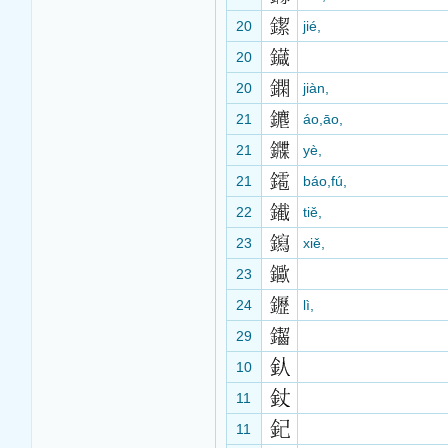
20
jié,
20
20
jiàn,
21
áo,āo,
21
yè,
21
báo,fú,
22
tiě,
23
xiě,
23
24
lì,
29
10
11
11