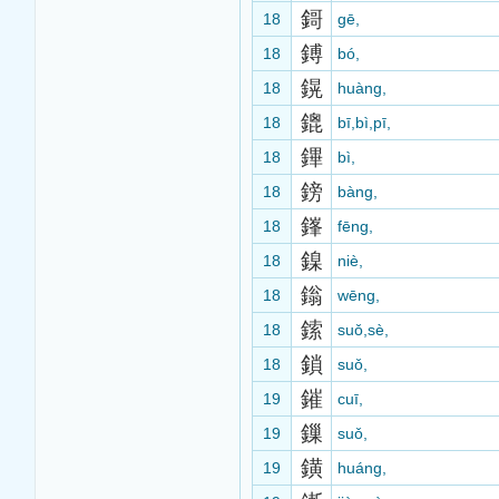
鎶
18
gē,
鎛
18
bó,
鎤
18
huàng,
鎞
18
bī,bì,pī,
鏎
18
bì,
鎊
18
bàng,
鎽
18
fēng,
鎳
18
niè,
鎓
18
wēng,
鎍
18
suǒ,sè,
鎖
18
suǒ,
鏙
19
cuī,
鏁
19
suǒ,
鐄
19
huáng,