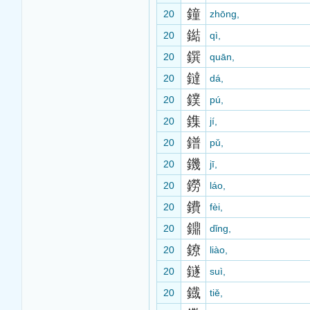
鐘
20
zhōng,
鐑
20
qì,
鐉
20
quān,
鐽
20
dá,
鏷
20
pú,
鏶
20
jí,
鐠
20
pǔ,
鐖
20
jī,
鐒
20
láo,
鐨
20
fèi,
鐤
20
dǐng,
鐐
20
liào,
鐩
20
suì,
鐡
20
tiě,