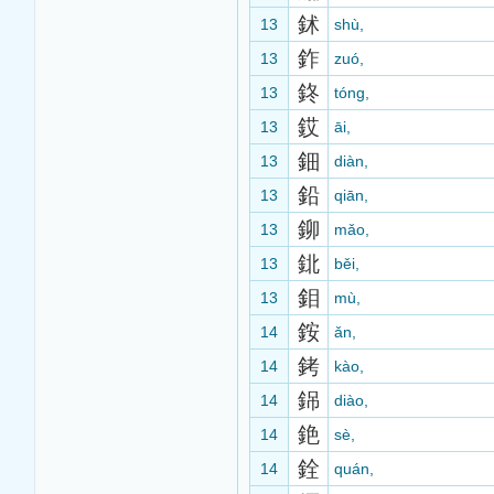
鉥
13
shù,
鈼
13
zuó,
鉖
13
tóng,
銰
13
āi,
鈿
13
diàn,
鉛
13
qiān,
鉚
13
mǎo,
鉳
13
běi,
鉬
13
mù,
銨
14
ǎn,
銬
14
kào,
銱
14
diào,
銫
14
sè,
銓
14
quán,