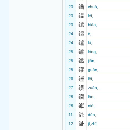
鑡
23
chuò,
鑘
23
léi,
鑣
23
biāo,
鑩
24
è,
鑪
24
lú,
鑨
25
lóng,
鑯
25
jiān,
鑵
25
guàn,
鑸
26
lěi,
鑽
27
zuān,
钄
28
làn,
钀
28
niè,
11
dùn,
12
jī,zhǐ,