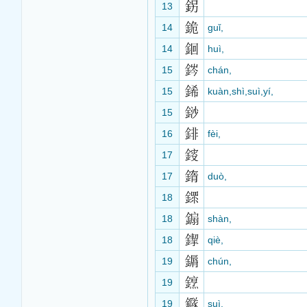
13
14
guǐ,
14
huì,
15
chán,
15
kuàn,shì,suì,yí,
15
16
fèi,
17
17
duò,
18
18
shàn,
18
qiè,
19
chún,
19
19
suì,