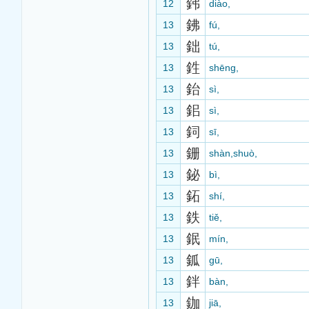
鈟
12
diào,
鉘
13
fú,
鈯
13
tú,
鉎
13
shēng,
鈶
13
sì,
鈻
13
sì,
鉰
13
sī,
銏
13
shàn,shuò,
鉍
13
bì,
鉐
13
shí,
鉄
13
tiě,
鈱
13
mín,
鈲
13
gū,
鉡
13
bàn,
鉫
13
jiā,