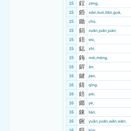
鋥
15
zèng,
銽
15
xiān,kuò,tiǎn,guā,
鋤
15
chú,
鋗
15
xuān,juān,juàn,
鋙
15
wú,
鋕
15
zhì,
鋂
15
méi,méng,
錌
16
àn,
鍵
16
jiàn,
錆
16
qīng,
錇
16
péi,
鎁
16
yé,
錬
16
liàn,
鋺
16
yuǎn,yuān,wǎn,wān,
錕
16
kūn,