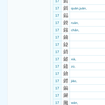
17
17
quān,juān,
17
17
ruàn,
17
chǎn,
17
17
17
17
xià,
17
zú,
17
17
jiāo,
17
17
17
wán,