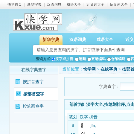
快学首页
|
新华字典
|
汉语词典
|
成语大全
|
近义词大全
|
反义词大全
|
新华字典
汉语词典
成语大全
近义
查询方式:
汉字或拼音
笔顺
五笔编码
仓颉编码
当前位置：
快学网
>
在线字典
>
按部
在线字典查字
按拼音查字
字典查字：
按部首查字
部首为釒汉字大全,按笔划排序,点
按笔画查字
笔划
汉字
拼音
釒
8
jīn,