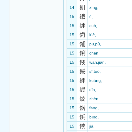
銒
14
xíng,
鋨
15
é,
銼
15
cuò,
鋝
15
lüè,
鋪
15
pū,pù,
鋓
15
chān,
鋄
15
wàn,jiǎn,
鋖
15
sī,tuó,
鋛
15
kuàng,
鋟
15
qǐn,
鋴
15
zhèn,
錺
15
fāng,
鋲
15
bīng,
鋏
15
jiá,