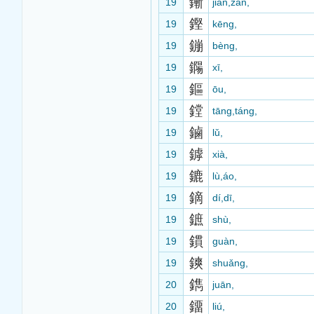
鏩
19
jiàn,zàn,
鏗
19
kēng,
鏰
19
bèng,
鐊
19
xī,
鏂
19
ōu,
鏜
19
tāng,táng,
鏀
19
lǔ,
鏬
19
xià,
鏕
19
lù,áo,
鏑
19
dí,dī,
鏣
19
shù,
鏆
19
guàn,
鏯
19
shuǎng,
鐫
20
juān,
鐂
20
liú,