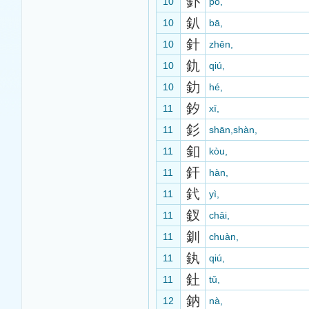
釙
10
pō,
釟
10
bā,
針
10
zhēn,
釚
10
qiú,
釛
10
hé,
釸
11
xī,
釤
11
shān,shàn,
釦
11
kòu,
釬
11
hàn,
釴
11
yì,
釵
11
chāi,
釧
11
chuàn,
釻
11
qiú,
釷
11
tǔ,
鈉
12
nà,