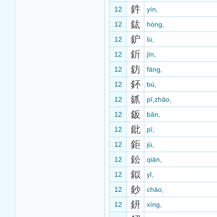
鈝
12
yín,
鈜
12
hóng,
鈩
12
lú,
釿
12
jīn,
鈁
12
fāng,
鈈
12
bù,
釽
12
pī,zhāo,
鈑
12
bǎn,
鈚
12
pī,
鉅
12
jù,
鈆
12
qiān,
鉯
12
yǐ,
鈔
12
chāo,
鈃
12
xíng,