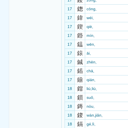
鍐
17
zōng,
鍯
17
cōng,
鍏
17
wéi,
鍥
17
qiè,
鍲
17
mín,
鎾
17
wēn,
鎄
17
āi,
鍼
17
zhēn,
鍤
17
chā,
鎆
17
qián,
鎦
18
liú,liù,
鎻
18
suǒ,
鎒
18
nòu,
鎫
18
wàn,jiǎn,
鎘
18
gé,lì,