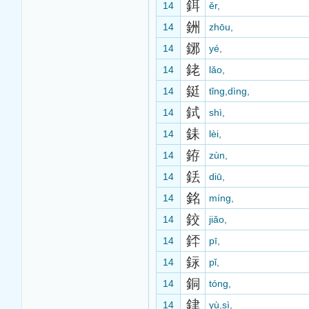
鉺
14
ěr,
銂
14
zhōu,
鋣
14
yé,
銠
14
lǎo,
鋌
14
tǐng,dìng,
鉽
14
shì,
銇
14
lèi,
銌
14
zùn,
銩
14
diū,
銘
14
míng,
鉸
14
jiǎo,
銔
14
pī,
銢
14
pǐ,
銅
14
tóng,
銉
14
yù,sì,