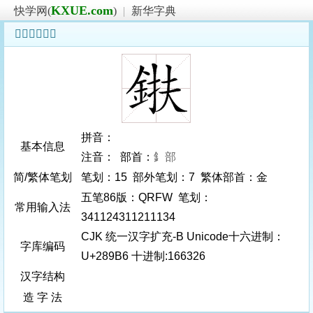
KXUE.com
快学网(
)
|
新华字典
𨦶字基本信息
拼音：
基本信息
注音： 部首：
釒部
简/繁体笔划
笔划：15 部外笔划：7 繁体部首：金
五笔86版：QRFW 笔划：
常用输入法
341124311211134
CJK 统一汉字扩充-B Unicode十六进制：
字库编码
U+289B6 十进制:166326
汉字结构
造 字 法