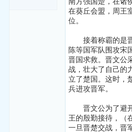
南方强国楚，在诸
在葵丘会盟，周王
位。
接着称霸的是晋文
陈等国军队围攻宋
晋国求救。晋文公
战，壮大了自己的
立了楚国。这时，
兵进攻晋军。
晋文公为了避开楚
王的殷勤接待，（
一旦晋楚交战，晋