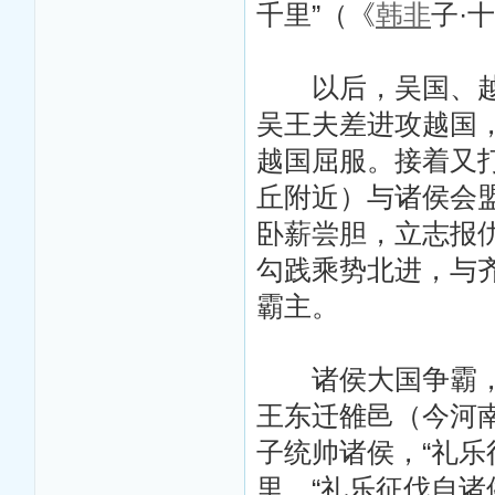
千里”（《
韩非
子·
以后，吴国、越国
吴王夫差进攻越国
越国屈服。接着又打
丘附近）与诸侯会
卧薪尝胆，立志报
勾践乘势北进，与
霸主。
诸侯大国争霸，说
王东迁雒邑（今河
子统帅诸侯，“礼乐
里，“礼乐征伐自诸