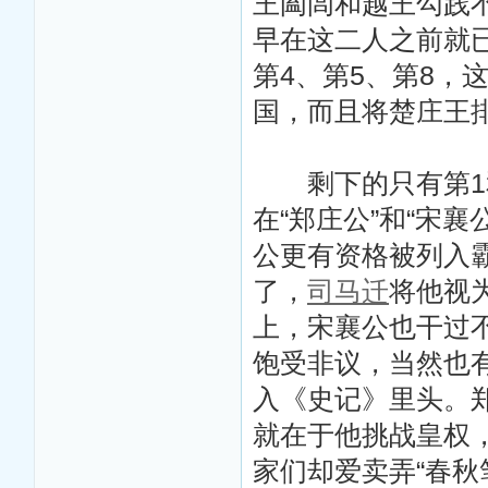
王阖闾和越王勾践不
早在这二人之前就
第4、第5、第8，
国，而且将楚庄王
剩下的只有第1和
在“郑庄公”和“宋
公更有资格被列入
了，
司马迁
将他视
上，宋襄公也干过
饱受非议，当然也
入《史记》里头。
就在于他挑战皇权
家们却爱卖弄“春秋