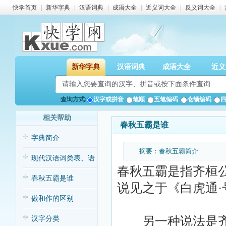
快学首页
|
新华字典
|
汉语词典
|
成语大全
|
近义词大全
|
反义词大全
|
新华字典
汉语词典
成语大全
近义
查询方式:
汉字或拼音
笔顺
五笔编码
仓颉编码
相关帮助
春秋五霸是谁
字典简介
摘要：春秋五霸简介
现代汉语词类表、语
春秋五霸是指齐桓
法表及语句表
春秋五霸是谁
说见之于《白虎通
做和作的区别
另一种说法是齐
汉字分类