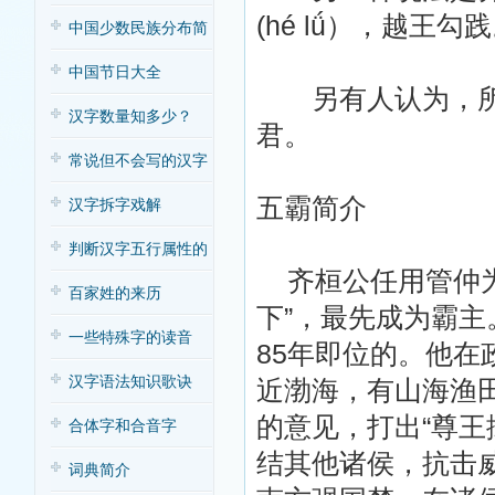
(hé lǘ），越王
中国少数民族分布简
表
中国节日大全
另有人认为，所谓
汉字数量知多少？
君。
常说但不会写的汉字
五霸简介
汉字拆字戏解
判断汉字五行属性的
齐桓公任用管仲为
方法
百家姓的来历
下”，最先成为霸主
一些特殊字的读音
85年即位的。他
汉字语法知识歌诀
近渤海，有山海渔
的意见，打出“尊王
合体字和合音字
结其他诸侯，抗击
词典简介