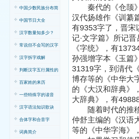
秦代的《仓颉》、
中国少数民族分布简
汉代扬雄作《训纂篇
表
中国节日大全
有9353字了，晋
汉字数量知多少？
记·文字篇》所记晋
常说但不会写的汉字
《字统》，有1373
孙强增字本《玉篇》
汉字拆字戏解
31319字，到清代
判断汉字五行属性的
博存等的《中华大字
方法
百家姓的来历
的《大汉和辞典》，
一些特殊字的读音
大辞典》，有4988
汉字语法知识歌诀
随着时代的推移，
仲舒主编的《汉语大
合体字和合音字
等的《中华字海》，
词典简介