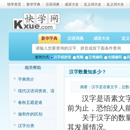
快学首页
|
新华字典
|
汉语词典
|
成语大全
|
近义词大全
|
反义词大全
|
新华字典
汉语词典
成语大全
近义
查询方式:
汉字或拼音
笔顺
五笔编码
仓颉编码
相关帮助
汉字数量知多少？
字典简介
摘要：汉字是语素文字，总数
现代汉语词类表、语
汉字是语素文字，
法表及语句表
春秋五霸是谁
前为止，恐怕没人
做和作的区别
关于汉字的数量，
其发展情况。
汉字分类