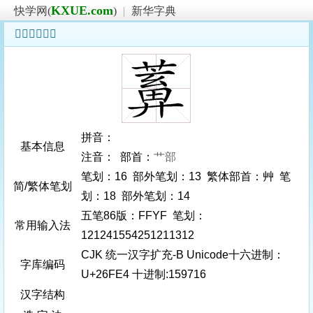
KXUE.com
快学网(
)
|
新华字典
𦿤字基本信息
拼音：
基本信息
注音： 部首：
艹部
笔划：16 部外笔划：13 繁体部首：艸 笔
简/繁体笔划
划：18 部外笔划：14
五笔86版：FFYF 笔划：
常用输入法
121241554251211312
CJK 统一汉字扩充-B Unicode十六进制：
字库编码
U+26FE4 十进制:159716
汉字结构