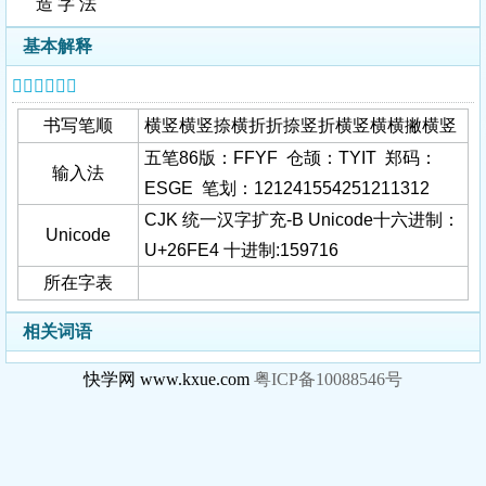
造 字 法
基本解释
𦿤字基本信息
书写笔顺
横竖横竖捺横折折捺竖折横竖横横撇横竖
五笔86版：FFYF 仓颉：TYIT 郑码：
输入法
ESGE 笔划：121241554251211312
CJK 统一汉字扩充-B Unicode十六进制：
Unicode
U+26FE4 十进制:159716
所在字表
相关词语
快学网 www.kxue.com
粤ICP备10088546号