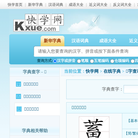
快学首页
|
新华字典
|
汉语词典
|
成语大全
|
近义词大全
|
反义词大全
|
新华字典
汉语词典
成语大全
近义
查询方式:
汉字或拼音
笔顺
五笔编码
仓颉编码
当前位置：
快学网
>
在线字典
>
𦿤字查
字典查字 - 𦿤
𦿤字基本信息
字典查字：
𦿤字输入法查询
𦿤字基本信息
𦿤字相关词语
【基本
字典相关帮助
【简/繁