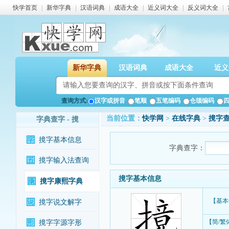
快学首页
|
新华字典
|
汉语词典
|
成语大全
|
近义词大全
|
反义词大全
|
新华字典
汉语词典
成语大全
近义
查询方式:
汉字或拼音
笔顺
五笔编码
仓颉编码
当前位置：
快学网
>
在线字典
>
摬字
字典查字 - 摬
摬字基本信息
字典查字：
摬字输入法查询
摬字基本信息
摬字康熙字典
【基本
摬字说文解字
【简/繁
摬字字源字形