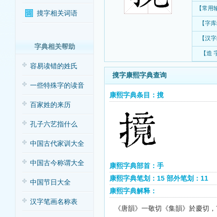
【常用
摬字相关词语
【字库
【汉字
字典相关帮助
【造 
容易读错的姓氏
摬字康熙字典查询
一些特殊字的读音
康熙字典条目：摬
百家姓的来历
孔子六艺指什么
中国古代家训大全
中国古今称谓大全
康熙字典部首：手
康熙字典笔划：15 部外笔划：11
中国节日大全
康熙字典解释：
汉字笔画名称表
《唐韻》一敬切《集韻》於慶切，