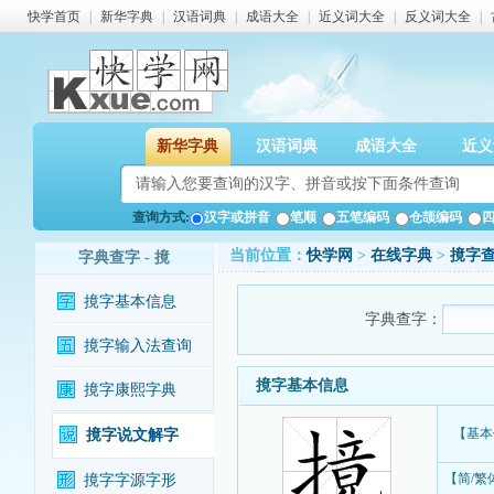
快学首页
|
新华字典
|
汉语词典
|
成语大全
|
近义词大全
|
反义词大全
|
新华字典
汉语词典
成语大全
近义
查询方式:
汉字或拼音
笔顺
五笔编码
仓颉编码
当前位置：
快学网
>
在线字典
>
摬字
字典查字 - 摬
摬字基本信息
字典查字：
摬字输入法查询
摬字基本信息
摬字康熙字典
【基本
摬字说文解字
【简/繁
摬字字源字形