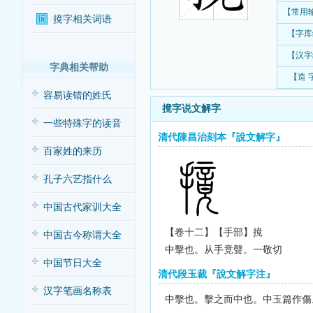
【常用
摬字相关词语
【字库
【汉字
字典相关帮助
【造 
容易读错的姓氏
摬字说文解字
一些特殊字的读音
清代陳昌治刻本『說文解字』
百家姓的来历
孔子六艺指什么
中国古代家训大全
【卷十二】【手部】
摬
中国古今称谓大全
中擊也。从手竟聲。一敬切
中国节日大全
清代段玉裁『說文解字注』
汉字笔画名称表
中擊也。
擊之而中也。中玉篇作傷