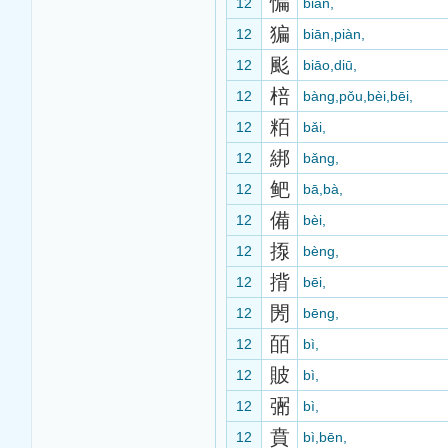
惼
12
biǎn,
猵
12
biān,piàn,
颩
12
biāo,diū,
棓
12
bàng,pǒu,bèi,bēi,
粨
12
bǎi,
綁
12
bǎng,
鲃
12
bā,bà,
備
12
bèi,
揼
12
bèng,
揹
12
bēi,
閍
12
bēng,
皕
12
bì,
貱
12
bì,
弻
12
bì,
賁
12
bì,bēn,