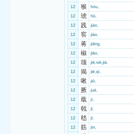
猴
12
hóu,
琥
12
hǔ,
践
12
jiàn,
窖
12
jiào,
蒋
12
jiǎng,
椒
12
jiāo,
颉
12
jié,xié,jiá,
揭
12
jiē,qì,
啾
12
jiū,
厥
12
jué,
戢
12
jí,
戟
12
jǐ,
嵇
12
jī,
筋
12
jīn,