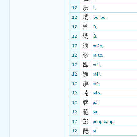
雳
12
lì,
喽
12
lóu,lou,
鲁
12
lǔ,
缕
12
lǚ,
缅
12
miǎn,
缈
12
miǎo,
媒
12
méi,
媚
12
mèi,
谟
12
mó,
喃
12
nán,
牌
12
pái,
葩
12
pā,
彭
12
péng,bāng,
琵
12
pí,