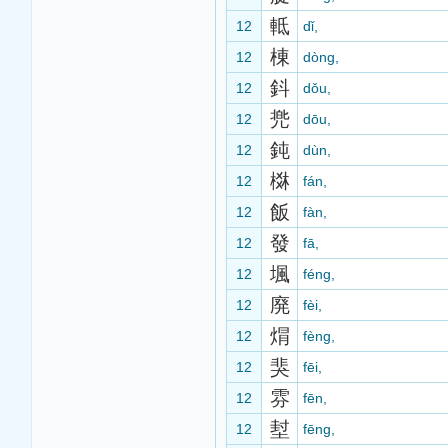
軧
12
dǐ,
棟
12
dòng,
鈄
12
dǒu,
兠
12
dōu,
鈍
12
dùn,
棥
12
fán,
飯
12
fàn,
發
12
fā,
堸
12
féng,
廃
12
fèi,
焨
12
fèng,
猆
12
fēi,
雰
12
fēn,
堼
12
fēng,