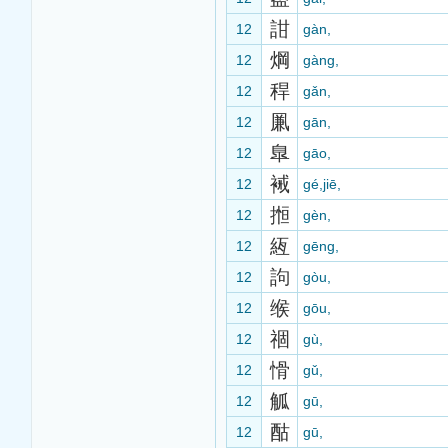
詌
12
gàn,
焵
12
gàng,
稈
12
gǎn,
凲
12
gān,
臯
12
gāo,
裓
12
gé,jiē,
搄
12
gèn,
絚
12
gēng,
訽
12
gòu,
缑
12
gōu,
祻
12
gù,
愲
12
gǔ,
觚
12
gū,
酤
12
gū,