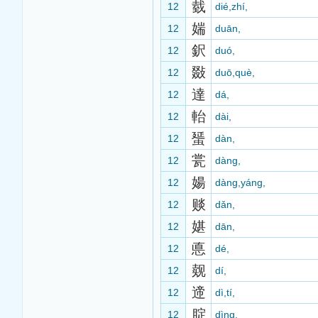
臷
12
dié,zhí,
媏
12
duān,
鈬
12
duó,
敠
12
duō,què,
達
12
dá,
軩
12
dài,
蜑
12
dàn,
瓽
12
dàng,
婸
12
dàng,yáng,
赕
12
dǎn,
媅
12
dān,
悳
12
dé,
觌
12
dí,
遆
12
dì,tí,
腚
12
dìng,