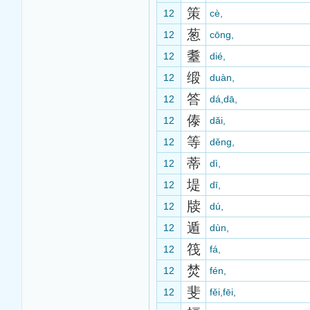
策
12
cè,
葱
12
cōng,
耋
12
dié,
缎
12
duàn,
答
12
dá,dā,
傣
12
dǎi,
等
12
děng,
蒂
12
dì,
堤
12
dī,
牍
12
dú,
遁
12
dùn,
筏
12
fá,
焚
12
fén,
斐
12
fěi,fēi,