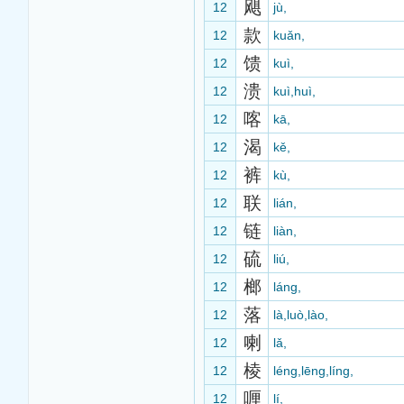
飓
12
jù,
款
12
kuǎn,
馈
12
kuì,
溃
12
kuì,huì,
喀
12
kā,
渴
12
kě,
裤
12
kù,
联
12
lián,
链
12
liàn,
硫
12
liú,
榔
12
láng,
落
12
là,luò,lào,
喇
12
lǎ,
棱
12
léng,lēng,líng,
喱
12
lí,