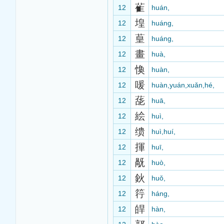
雈
12
huán,
堭
12
huáng,
葟
12
huáng,
畫
12
huà,
愌
12
huàn,
喛
12
huàn,yuán,xuǎn,hé,
蒊
12
huā,
絵
12
huì,
缋
12
huì,huí,
揮
12
huī,
旤
12
huò,
鈥
12
huǒ,
筕
12
háng,
皔
12
hàn,