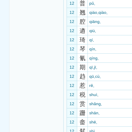
普
12
pǔ,
翘
12
qiáo,qiào,
腔
12
qiāng,
遒
12
qiú,
琦
12
qí,
琴
12
qín,
氰
12
qíng,
期
12
qī,jī,
趋
12
qū,cù,
惹
12
rě,
税
12
shuì,
赏
12
shǎng,
跚
12
shān,
畲
12
shē,
弑
12
shì,