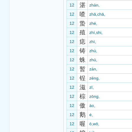
湛
12
zhàn,
喳
12
zhā,chā,
蛰
12
zhé,
殖
12
zhí,shi,
痣
12
zhì,
铸
12
zhù,
蛛
12
zhū,
暂
12
zàn,
锃
12
zèng,
滋
12
zī,
棕
12
zōng,
傲
12
ào,
鹅
12
é,
喔
12
ō,wō,