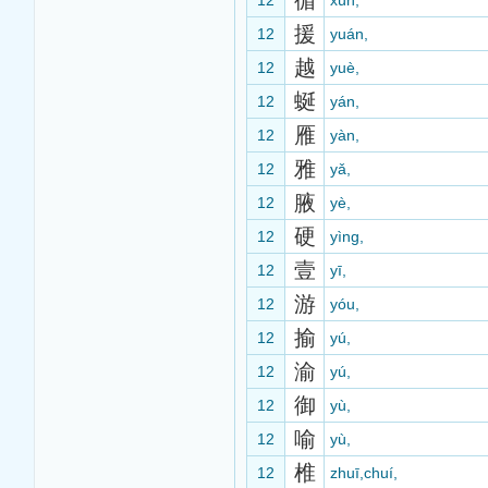
循
12
xún,
援
12
yuán,
越
12
yuè,
蜒
12
yán,
雁
12
yàn,
雅
12
yǎ,
腋
12
yè,
硬
12
yìng,
壹
12
yī,
游
12
yóu,
揄
12
yú,
渝
12
yú,
御
12
yù,
喻
12
yù,
椎
12
zhuī,chuí,