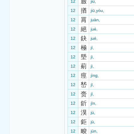
廄
12
jiù,
揂
12
jiū,yóu,
罥
12
juàn,
絕
12
jué,
鈌
12
jué,
極
12
jí,
塈
12
jì,
葪
12
jì,
痙
12
jìng,
嵆
12
jī,
赍
12
jī,
釿
12
jīn,
湨
12
jú,
鉅
12
jù,
畯
12
jùn,