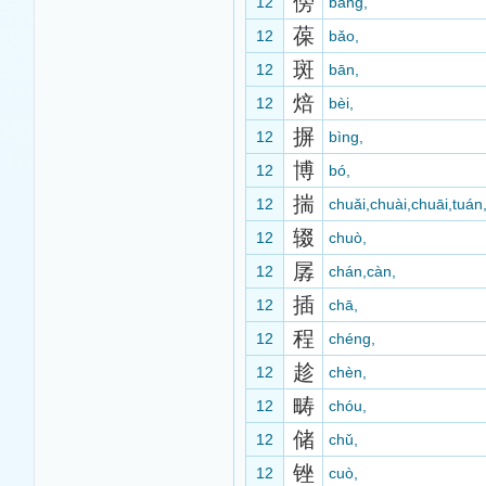
傍
12
bàng,
葆
12
bǎo,
斑
12
bān,
焙
12
bèi,
摒
12
bìng,
博
12
bó,
揣
12
chuǎi,chuài,chuāi,tuán
辍
12
chuò,
孱
12
chán,càn,
插
12
chā,
程
12
chéng,
趁
12
chèn,
畴
12
chóu,
储
12
chǔ,
锉
12
cuò,