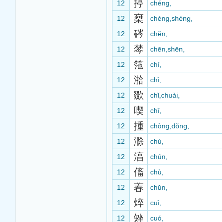
揨
12
chéng,
椉
12
chéng,shèng,
硶
12
chěn,
棽
12
chēn,shēn,
筂
12
chí,
湁
12
chì,
欼
12
chǐ,chuài,
喫
12
chī,
揰
12
chòng,dǒng,
滁
12
chú,
湻
12
chún,
傗
12
chù,
萶
12
chǔn,
焠
12
cuì,
矬
12
cuó,