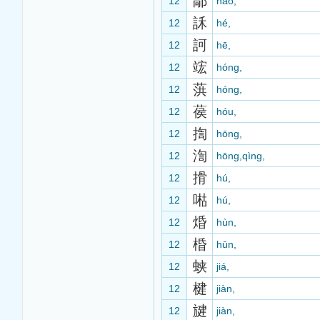
鄗
12
hào,
訸
12
hé,
訶
12
hē,
竤
12
hóng,
葓
12
hóng,
葔
12
hóu,
揈
12
hōng,
渹
12
hōng,qìng,
搰
12
hú,
喖
12
hú,
焝
12
hùn,
棔
12
hūn,
蛱
12
jiá,
楗
12
jiàn,
旔
12
jiàn,