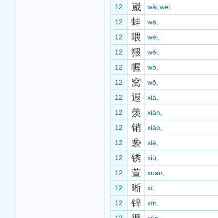
崴
12
wǎi,wēi,
蛙
12
wā,
喂
12
wèi,
猥
12
wěi,
幄
12
wò,
窝
12
wō,
遐
12
xiá,
羡
12
xiàn,
销
12
xiāo,
亵
12
xiè,
锈
12
xiù,
萱
12
xuān,
晰
12
xī,
锌
12
xīn,