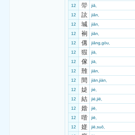
斝
12
jiǎ,
詃
12
jiǎn,
堿
12
jiǎn,
裥
12
jiǎn,
傋
12
jiǎng,gòu,
猳
12
jiā,
傢
12
jiā,
雃
12
jiān,
間
12
jiān,jiàn,
媫
12
jié,
結
12
jié,jiē,
媘
12
jiē,
喈
12
jiē,
嫅
12
jiē,suǒ,