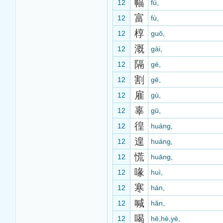
幅
12
fú,
富
12
fù,
椁
12
guǒ,
溉
12
gài,
隔
12
gé,
割
12
gē,
雇
12
gù,
辜
12
gū,
徨
12
huáng,
遑
12
huáng,
慌
12
huāng,
喙
12
huì,
寒
12
hán,
喊
12
hǎn,
喝
12
hē,hè,yè,