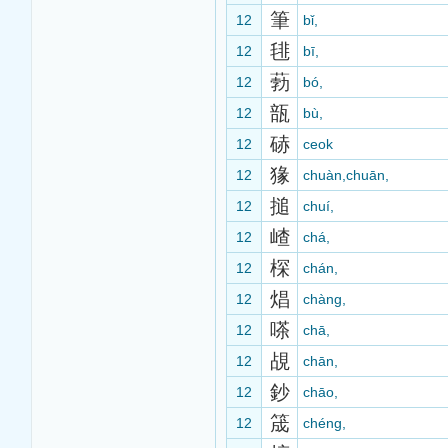
筆
12
bǐ,
毴
12
bī,
葧
12
bó,
瓿
12
bù,
硳
12
ceok
猭
12
chuàn,chuān,
搥
12
chuí,
嵖
12
chá,
棎
12
chán,
焻
12
chàng,
嗏
12
chā,
覘
12
chān,
鈔
12
chāo,
筬
12
chéng,