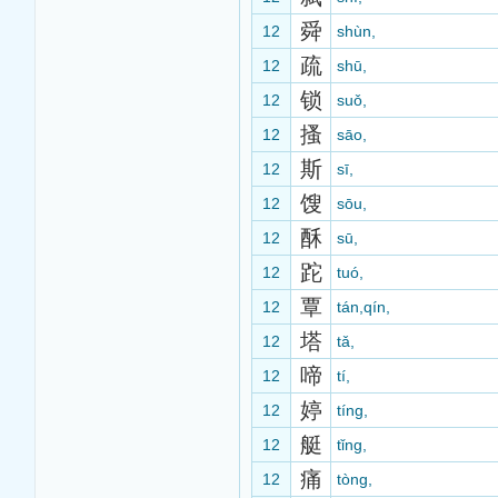
舜
12
shùn,
疏
12
shū,
锁
12
suǒ,
搔
12
sāo,
斯
12
sī,
馊
12
sōu,
酥
12
sū,
跎
12
tuó,
覃
12
tán,qín,
塔
12
tǎ,
啼
12
tí,
婷
12
tíng,
艇
12
tǐng,
痛
12
tòng,