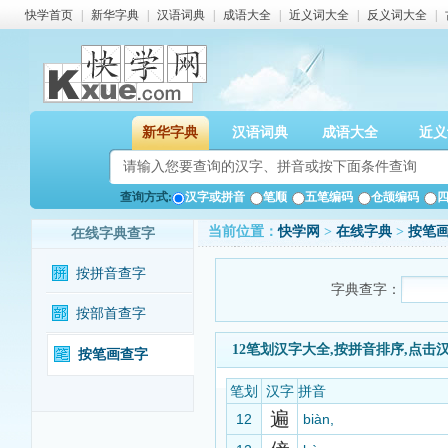
快学首页
|
新华字典
|
汉语词典
|
成语大全
|
近义词大全
|
反义词大全
|
新华字典
汉语词典
成语大全
近义
查询方式:
汉字或拼音
笔顺
五笔编码
仓颉编码
当前位置：
快学网
>
在线字典
>
按笔
在线字典查字
按拼音查字
字典查字：
按部首查字
12笔划汉字大全,按拼音排序,点击
按笔画查字
笔划
汉字
拼音
遍
12
biàn,