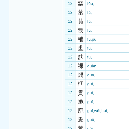
雬
12
fǒu,
葍
12
fú,
萯
12
fù,
覄
12
fù,
秿
12
fù,pū,
盙
12
fǔ,
鈇
12
fū,
祼
12
guàn,
煱
12
guā,
椢
12
guì,
貴
12
guì,
蛫
12
guǐ,
廆
12
guī,wěi,huì,
褁
12
guǒ,
葢
12
gài,