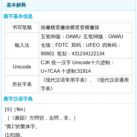
基本解释
粪字基本信息
书写笔顺
捺撇横竖撇捺横竖竖横撇捺
五笔86版：OAWU 五笔98版：OAWU
输入法
仓颉：FDTC 郑码：UFEO 四角码：
90801 笔划：431234122134
CJK 统一汉字 Unicode十六进制：
Unicode
U+7CAA 十进制:31914
《现代汉语常用字表》、《现代汉语通用
所在字表
字表》
粪字汉语字典
[①]［fèn］
［《廣韻》方問切，去問，非。］
“粪1”的繁体字。
(1)扫除。