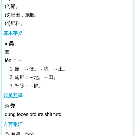
(2)屎。
(3)肥田，施肥。
(4)肥料。
基本字义
●
粪
糞
fèn ㄈㄣˋ
1. 屎：～便。～坑。～土。
2. 施肥：～地。～田。
3. 扫除：～除。
汉英互译
◎
粪
dung
feces
ordure
shit
turd
方言集汇
◎ 粤语：fan3