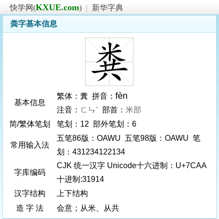
KXUE.com
快学网(
)
|
新华字典
粪字基本信息
fèn
繁体：糞 拼音：
基本信息
注音：ㄈㄣˋ 部首：
米部
简/繁体笔划
笔划：12 部外笔划：6
五笔86版：OAWU 五笔98版：OAWU 笔
常用输入法
划：431234122134
CJK 统一汉字 Unicode十六进制：U+7CAA
字库编码
十进制:31914
汉字结构
上下结构
造 字 法
会意；从米、从共