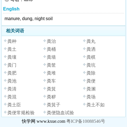
English
manure, dung, night soil
相关词语
粪种
粪治
粪丸
粪土
粪桶
粪洒
粪壤
粪墙
粪棋
粪门
粪筐
粪坑
粪肥
粪堆
粪除
粪池
粪车
粪便
粪清
粪箕
粪溷
粪混
粪秽
粪场
粪土臣
粪箕子
粪土不如
粪便常规检验
粪便隐血试验
快学网 www.kxue.com
粤ICP备10088546号