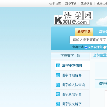
快学首页
|
新华字典
|
汉语词典
|
成语大
新华字典
汉语
查询方式:
汉字或拼音
当前位置
字典查字 - 湎
湎字基本信息
湎字详细解释
湎字
湎字输入法查询
湎字康熙字典
湎字说文解字