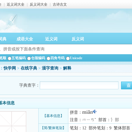
全
|
近义词大全
|
反义词大全
|
古诗古文
词典
成语大全
近义词
反义词
笔顺
五笔编码
仓颉编码
四角号码
Unicode
：
快学网
>
在线字典
>
湎字查询
>
解释
字典查字：
基本信息
miǎn
拼音：
【基本信息】
注音：ㄇㄧㄢˇ 部首：
氵部
【简/繁体笔划】
笔划：12 部外笔划：9 繁体部