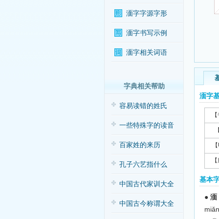
湎字字源字形
湎字书写示例
湎字相关词语
字典相关帮助
湎字
容易读错的姓氏
【
一些特殊字的读音
百家姓的来历
【
【
孔子六艺指什么
基本
中国古代家训大全
●
湎
中国古今称谓大全
miǎ