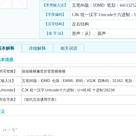
【常用输入法】
五笔86版：IDMD 笔划：44113252
【字库编码】
CJK 统一汉字 Unicode十六进制：U+
【汉字结构】
左右结构
【造 字 法】
形声；从氵、面声
基本解释
详细解释
相关词语
基本信息
书写笔顺】
捺捺横横撇竖折竖竖横横横
【输入法】
五笔86版：IDMD 仓颉：EMWL 郑码：VGJK 四角码：31162 笔划：44
Unicode】
CJK 统一汉字 Unicode十六进制：U+6E4E 十进制:28238
所在字表】
《现代汉语通用字表》
字义
n ㄇㄧㄢˇ