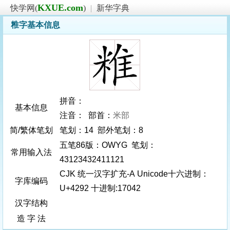
KXUE.com
快学网(
)
|
新华字典
䊒字基本信息
拼音：
基本信息
注音： 部首：
米部
简/繁体笔划
笔划：14 部外笔划：8
五笔86版：OWYG 笔划：
常用输入法
43123432411121
CJK 统一汉字扩充-A Unicode十六进制：
字库编码
U+4292 十进制:17042
汉字结构
造 字 法