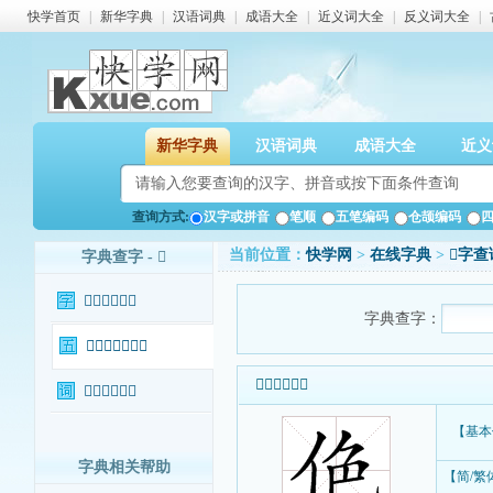
快学首页
|
新华字典
|
汉语词典
|
成语大全
|
近义词大全
|
反义词大全
|
新华字典
汉语词典
成语大全
近义
查询方式:
汉字或拼音
笔顺
五笔编码
仓颉编码
当前位置：
快学网
>
在线字典
>
𠈜字查
字典查字 - 𠈜
𠈜字基本信息
字典查字：
𠈜字输入法查询
𠈜字基本信息
𠈜字相关词语
【基本
字典相关帮助
【简/繁