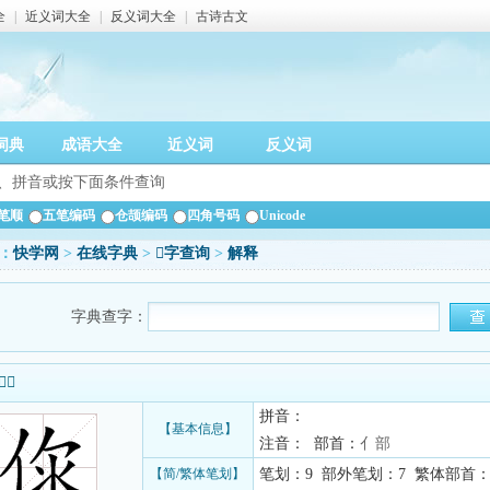
全
|
近义词大全
|
反义词大全
|
古诗古文
词典
成语大全
近义词
反义词
笔顺
五笔编码
仓颉编码
四角号码
Unicode
：
快学网
>
在线字典
>
𠉎字查询
>
解释
字典查字：
信息
拼音：
【基本信息】
注音： 部首：
亻部
【简/繁体笔划】
笔划：9 部外笔划：7 繁体部首