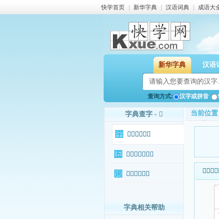
快学首页
|
新华字典
|
汉语词典
|
成语大
新华字典
汉语
查询方式:
汉字或拼音
当前位置
字典查字 - 𠉎
𠉎字基本信息
𠉎字输入法查询
𠉎字基本
𠉎字相关词语
字典相关帮助