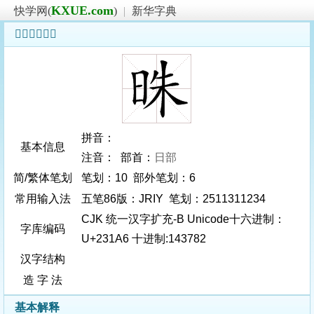
KXUE.com
快学网(
)
|
新华字典
𣆦字基本信息
拼音：
基本信息
注音： 部首：
日部
简/繁体笔划
笔划：10 部外笔划：6
常用输入法
五笔86版：JRIY 笔划：2511311234
CJK 统一汉字扩充-B Unicode十六进制：
字库编码
U+231A6 十进制:143782
汉字结构
造 字 法
基本解释