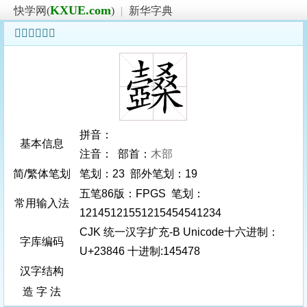
KXUE.com
快学网(
)
|
新华字典
𣡆字基本信息
拼音：
基本信息
注音： 部首：
木部
简/繁体笔划
笔划：23 部外笔划：19
五笔86版：FPGS 笔划：
常用输入法
12145121551215454541234
CJK 统一汉字扩充-B Unicode十六进制：
字库编码
U+23846 十进制:145478
汉字结构
造 字 法