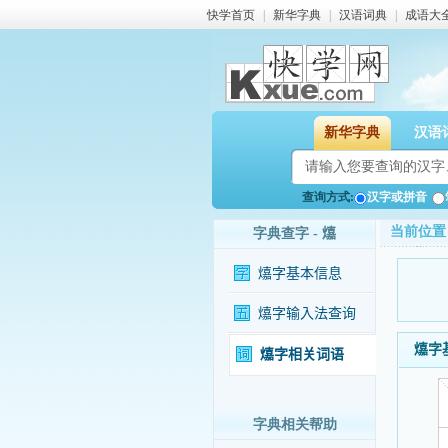
快学首页
|
新华字典
|
汉语词典
|
成语大
新华字典
汉语
查询方式:
汉字或拼音
当前位置
字典查字 - 𤐵
𤐵字基本信息
𤐵字输入法查询
𤐵
𤐵字相关词语
字典相关帮助