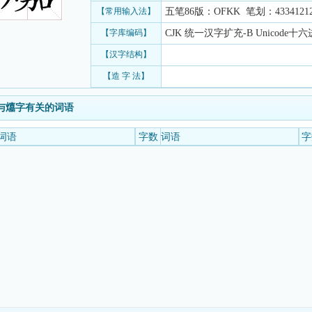
【常用输入法】
五笔86版：OFKK 笔划：433412125
【字库编码】
CJK 统一汉字扩充-B Unicode十六进
【汉字结构】
【造 字 法】
与𤐵字有关的词语
词语
字数
词语
字