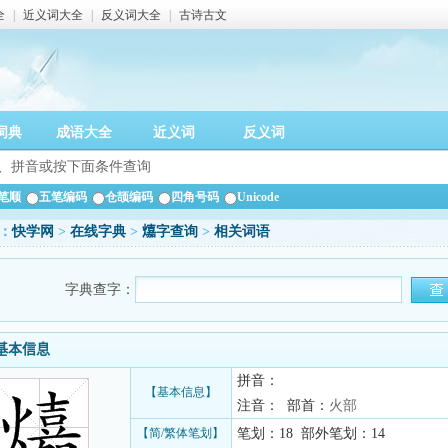
全
|
近义词大全
|
反义词大全
|
古诗古文
词典
成语大全
近义词
反义词
笔顺
五笔编码
仓颉编码
四角号码
Unicode
：
快学网
>
在线字典
>
𤐵字查询
>
相关词语
字典查字：
字基本信息
拼音：
【基本信息】
注音： 部首：
火部
【简/繁体笔划】
笔划：18 部外笔划：14