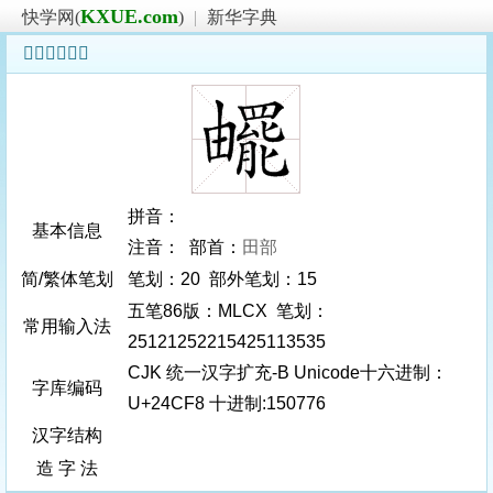
KXUE.com
快学网(
)
|
新华字典
𤳸字基本信息
拼音：
基本信息
注音： 部首：
田部
简/繁体笔划
笔划：20 部外笔划：15
五笔86版：MLCX 笔划：
常用输入法
25121252215425113535
CJK 统一汉字扩充-B Unicode十六进制：
字库编码
U+24CF8 十进制:150776
汉字结构
造 字 法